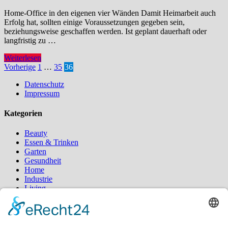
Home-Office in den eigenen vier Wänden Damit Heimarbeit auch
Erfolg hat, sollten einige Voraussetzungen gegeben sein,
beziehungsweise geschaffen werden. Ist geplant dauerhaft oder
langfristig zu …
Der
Weiterlesen
perfekte
Seitennummerierung
Vorherige
1
…
35
36
Arbeitsplatz
der
Datenschutz
zu
Impressum
Hause
Beiträge
Kategorien
Beauty
Essen & Trinken
Garten
Gesundheit
Home
Industrie
Living
Sport
Styling
Tipps