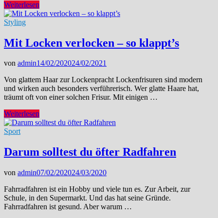
Lecker
Weiterlesen
–
die
Styling
besten
Farben
Mit Locken verlocken – so klappt’s
für
die
von
admin
14/02/2020
24/02/2021
Küche
Von glattem Haar zur Lockenpracht Lockenfrisuren sind modern
und wirken auch besonders verführerisch. Wer glatte Haare hat,
träumt oft von einer solchen Frisur. Mit einigen …
Mit
Weiterlesen
Locken
verlocken
Sport
–
so
Darum solltest du öfter Radfahren
klappt’s
von
admin
07/02/2020
24/03/2020
Fahrradfahren ist ein Hobby und viele tun es. Zur Arbeit, zur
Schule, in den Supermarkt. Und das hat seine Gründe.
Fahrradfahren ist gesund. Aber warum …