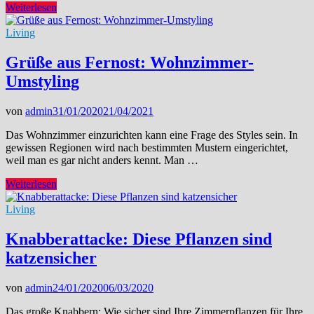
Darum
Weiterlesen
solltest
du
Living
öfter
Radfahren
Grüße aus Fernost: Wohnzimmer-
Umstyling
von
admin
31/01/2020
21/04/2021
Das Wohnzimmer einzurichten kann eine Frage des Styles sein. In
gewissen Regionen wird nach bestimmten Mustern eingerichtet,
weil man es gar nicht anders kennt. Man …
Grüße
Weiterlesen
aus
Fernost:
Living
Wohnzimmer-
Umstyling
Knabberattacke: Diese Pflanzen sind
katzensicher
von
admin
24/01/2020
06/03/2020
Das große Knabbern: Wie sicher sind Ihre Zimmerpflanzen für Ihre