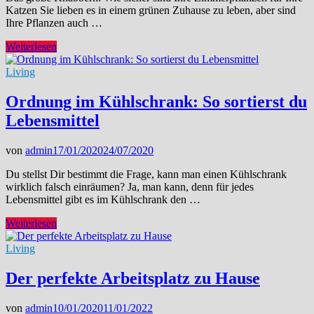
Katzen Sie lieben es in einem grünen Zuhause zu leben, aber sind
Ihre Pflanzen auch …
Knabberattacke:
Weiterlesen
Diese
Pflanzen
Living
sind
katzensicher
Ordnung im Kühlschrank: So sortierst du
Lebensmittel
von
admin
17/01/2020
24/07/2020
Du stellst Dir bestimmt die Frage, kann man einen Kühlschrank
wirklich falsch einräumen? Ja, man kann, denn für jedes
Lebensmittel gibt es im Kühlschrank den …
Ordnung
Weiterlesen
im
Kühlschrank:
Living
So
sortierst
Der perfekte Arbeitsplatz zu Hause
du
Lebensmittel
von
admin
10/01/2020
11/01/2022