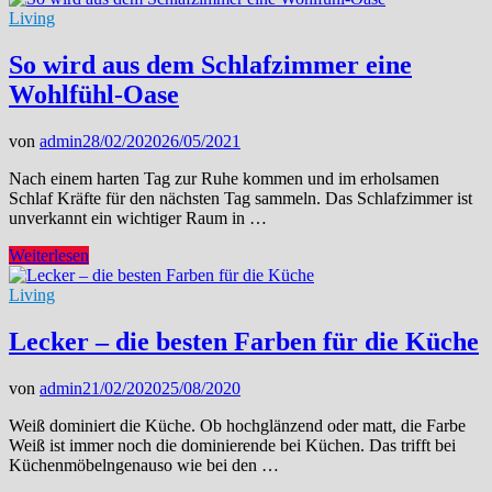
Living
So wird aus dem Schlafzimmer eine
Wohlfühl-Oase
von
admin
28/02/2020
26/05/2021
Nach einem harten Tag zur Ruhe kommen und im erholsamen
Schlaf Kräfte für den nächsten Tag sammeln. Das Schlafzimmer ist
unverkannt ein wichtiger Raum in …
So
Weiterlesen
wird
aus
Living
dem
Schlafzimmer
Lecker – die besten Farben für die Küche
eine
Wohlfühl-
von
admin
21/02/2020
25/08/2020
Oase
Weiß dominiert die Küche. Ob hochglänzend oder matt, die Farbe
Weiß ist immer noch die dominierende bei Küchen. Das trifft bei
Küchenmöbelngenauso wie bei den …