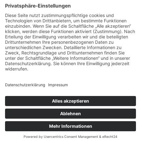
Schlagwörter
Blumen
Blumenstrauß
Bürgermagazin
Deko
Fashion
Fernost
Garten
Gesundheit
Homeoffice
Katzen
Kosmetik
Küche
Kühlschrank
Lebensmittel
Locken
Mobilität
Ostern
Pilates
Pool
Produkte
Protein
Radfahren
Rasen
Regenwasser
Rollstuhl
Schlafzimmer
schöne Haare
Typberatung
Wassertank
Yoga
Suchen
nach:
Neueste Beiträge
Mit gezielten Übungen zur Sicherheit in allen Prüfungsteilen
– so meistern Sie komplexe Sprachaufgaben mühelos
Vom Kern zur Ernte: So legst du den Grundstein für deinen
Erfolg im Homegrow
Effiziente Wassernutzung im Brandschutz: Was
Lagerstrategien wirklich verändern können
Trennungen ohne Fallstricke: So schützen Sie Ihr Vermögen
und Ihre Rechte im Familienalltag
Weihnachtliche Stimmung ohne Kompromisse: langlebig,
platzsparend und frei von Schadstoffen
Copyright © 2026
Living Lossless
. Mit Stolz präsentiert von
WordPress
und
Bam
.