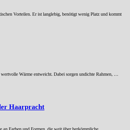
chen Vorteilen. Er ist langlebig, benötigt wenig Platz und kommt
 die wertvolle Wärme entweicht. Dabei sorgen undichte Rahmen, …
der Haarpracht
ite an Farben und Formen, die weit über herkömmliche …