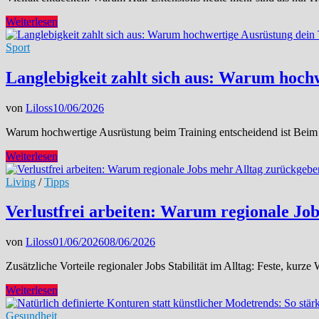
Farbvielfalt
Weiterlesen
und
Formen,
Sport
die
jeden
Langlebigkeit zahlt sich aus: Warum hoch
Look
verwandeln
von
Liloss
10/06/2026
–
Entdecke
Warum hochwertige Ausrüstung beim Training entscheidend ist Beim S
die
neue
Langlebigkeit
Weiterlesen
Dimension
zahlt
der
sich
Living
/
Tipps
Haarpracht
aus:
Warum
Verlustfrei arbeiten: Warum regionale Jo
hochwertige
Ausrüstung
von
Liloss
01/06/2026
08/06/2026
dein
Training
Zusätzliche Vorteile regionaler Jobs Stabilität im Alltag: Feste, kur
wirklich
verändert
Verlustfrei
Weiterlesen
arbeiten:
Warum
Gesundheit