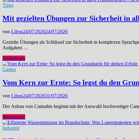
Tipps
Mit gezielten Übungen zur Sicherheit in a
von
Liloss
24/07/2026
24/07/2026
Gezielte Übungen als Schlüssel zur Sicherheit in komplexen Sprachp
Aufgaben …
Mit
Weiterlesen
gezielten
Übungen
Garten
zur
Sicherheit
Vom Kern zur Ernte: So legst du den Gru
in
allen
von
Liloss
24/07/2026
31/07/2026
Prüfungsteilen
–
Der Anbau von Cannabis beginnt mit der Auswahl hochwertiger Cannab
so
meistern
Vom
Weiterlesen
Sie
Kern
komplexe
zur
Industrie
Sprachaufgaben
Ernte:
mühelos
So