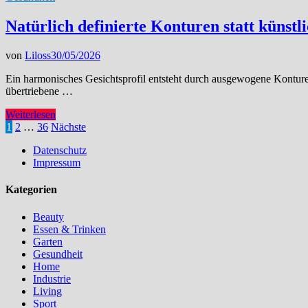
regionale
Jobs
Natürlich definierte Konturen statt künstl
mehr
Alltag
von
Liloss
30/05/2026
zurückgeben
Ein harmonisches Gesichtsprofil entsteht durch ausgewogene Konturen
übertriebene …
Natürlich
Weiterlesen
definierte
Seitennummerierung
1
2
…
36
Nächste
Konturen
der
Datenschutz
statt
Impressum
künstlicher
Beiträge
Modetrends:
So
Kategorien
stärkt
präzise
Beauty
Volumen
Essen & Trinken
Ihr
Garten
Profil
Gesundheit
Home
Industrie
Living
Sport