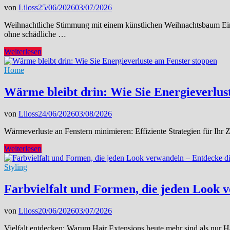
Ihr
von
Liloss
25/06/2026
03/07/2026
Vermögen
und
Weihnachtliche Stimmung mit einem künstlichen Weihnachtsbaum Ein k
Ihre
ohne schädliche …
Rechte
im
Weihnachtliche
Weiterlesen
Familienalltag
Stimmung
ohne
Home
Kompromisse:
langlebig,
Wärme bleibt drin: Wie Sie Energieverlus
platzsparend
und
von
Liloss
24/06/2026
03/08/2026
frei
von
Wärmeverluste an Fenstern minimieren: Effiziente Strategien für Ih
Schadstoffen
Wärme
Weiterlesen
bleibt
drin:
Styling
Wie
Sie
Farbvielfalt und Formen, die jeden Look 
Energieverluste
am
von
Liloss
20/06/2026
03/07/2026
Fenster
stoppen
Vielfalt entdecken: Warum Hair Extensions heute mehr sind als nur