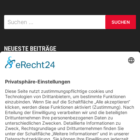
Suchen
nach:
NEUESTE BEITRÄGE
Mit gezielten Übungen zur Sicherheit in allen
Prüfungsteilen – so meistern Sie komplexe
Sprachaufgaben mühelos
Vom Kern zur Ernte: So legst du den Grundstein
für deinen Erfolg im Homegrow
Effiziente Wassernutzung im Brandschutz: Was
Lagerstrategien wirklich verändern können
Trennungen ohne Fallstricke: So schützen Sie Ihr