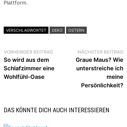
Plattform.
VERSCHLAGWORTET
DEKO
OSTERN
Beitragsnavigation
Vorheriger
N
VORHERIGER BEITRAG
NÄCHSTER BEITRAG
Beitrag:
B
So wird aus dem
Graue Maus? Wie
Schlafzimmer eine
unterstreiche ich
Wohlfühl-Oase
meine
Persönlichkeit?
DAS KÖNNTE DICH AUCH INTERESSIEREN