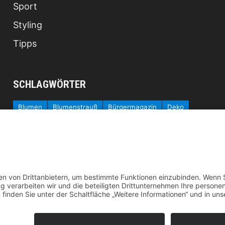
Sport
Styling
Tipps
SCHLAGWÖRTER
Blumen
Blumenstrauß
Bürgermagazin
Deko
Fashion
Fernost
Garten
Gesundheit
Homeoffice
Katzen
Kosmetik
Küche
Kühlschrank
Lebensmittel
Locken
Mobilität
Ostern
Pilates
Pool
Produkte
Protein
Radfahren
Rasen
Regenwasser
Rollstuhl
Schlafzimmer
schöne Haare
Typberatung
Wassertank
Yoga