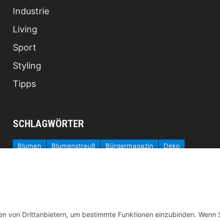
Industrie
Living
Sport
Styling
Tipps
SCHLAGWÖRTER
Blumen
Blumenstrauß
Bürgermagazin
Deko
Fashion
Fernost
Garten
Gesundheit
Homeoffice
Katzen
Kosmetik
Küche
Kühlschrank
Lebensmittel
Locken
Mobilität
Ostern
Pilates
Pool
Produkte
Protein
Radfahren
Rasen
Regenwasser
Rollstuhl
Schlafzimmer