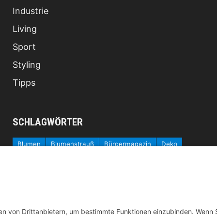
Industrie
Living
Sport
Styling
Tipps
SCHLAGWÖRTER
Blumen
Blumenstrauß
Bürgermagazin
Deko
Fashion
Fernost
Garten
Gesundheit
Homeoffice
Katzen
Kosmetik
Küche
Kühlschrank
Lebensmittel
Locken
Mobilität
Ostern
Pilates
Pool
Produkte
Protein
Radfahren
Rasen
Regenwasser
Rollstuhl
Schlafzimmer