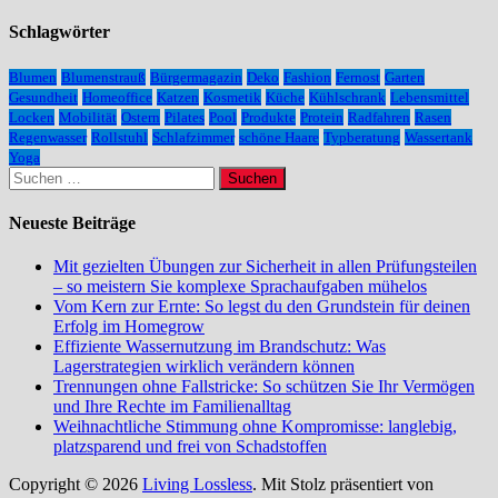
Schlagwörter
Blumen
Blumenstrauß
Bürgermagazin
Deko
Fashion
Fernost
Garten
Gesundheit
Homeoffice
Katzen
Kosmetik
Küche
Kühlschrank
Lebensmittel
Locken
Mobilität
Ostern
Pilates
Pool
Produkte
Protein
Radfahren
Rasen
Regenwasser
Rollstuhl
Schlafzimmer
schöne Haare
Typberatung
Wassertank
Yoga
Suchen
nach:
Neueste Beiträge
Mit gezielten Übungen zur Sicherheit in allen Prüfungsteilen
– so meistern Sie komplexe Sprachaufgaben mühelos
Vom Kern zur Ernte: So legst du den Grundstein für deinen
Erfolg im Homegrow
Effiziente Wassernutzung im Brandschutz: Was
Lagerstrategien wirklich verändern können
Trennungen ohne Fallstricke: So schützen Sie Ihr Vermögen
und Ihre Rechte im Familienalltag
Weihnachtliche Stimmung ohne Kompromisse: langlebig,
platzsparend und frei von Schadstoffen
Copyright © 2026
Living Lossless
. Mit Stolz präsentiert von