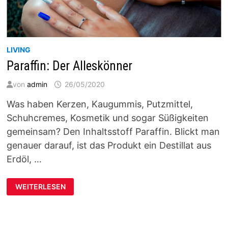
LIVING
Paraffin: Der Alleskönner
von
admin
26/05/2020
Was haben Kerzen, Kaugummis, Putzmittel,
Schuhcremes, Kosmetik und sogar Süßigkeiten
gemeinsam? Den Inhaltsstoff Paraffin. Blickt man
genauer darauf, ist das Produkt ein Destillat aus
Erdöl, …
PARAFFIN:
WEITERLESEN
DER
ALLESKÖNNER