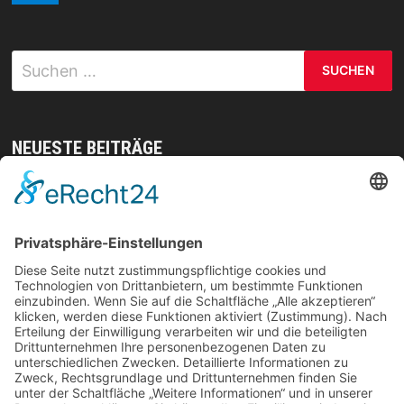
Suchen
nach:
NEUESTE BEITRÄGE
Mit gezielten Übungen zur Sicherheit in allen
Prüfungsteilen – so meistern Sie komplexe
Sprachaufgaben mühelos
Vom Kern zur Ernte: So legst du den Grundstein
für deinen Erfolg im Homegrow
Effiziente Wassernutzung im Brandschutz: Was
Lagerstrategien wirklich verändern können
Trennungen ohne Fallstricke: So schützen Sie Ihr