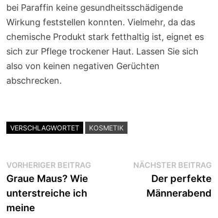
bei Paraffin keine gesundheitsschädigende
Wirkung feststellen konnten. Vielmehr, da das
chemische Produkt stark fetthaltig ist, eignet es
sich zur Pflege trockener Haut. Lassen Sie sich
also von keinen negativen Gerüchten
abschrecken.
VERSCHLAGWORTET
KOSMETIK
Beitragsnavigation
Vorheriger
N
VORHERIGER BEITRAG
NÄCHSTER BEITRAG
Beitrag:
B
Graue Maus? Wie
Der perfekte
unterstreiche ich
Männerabend
meine