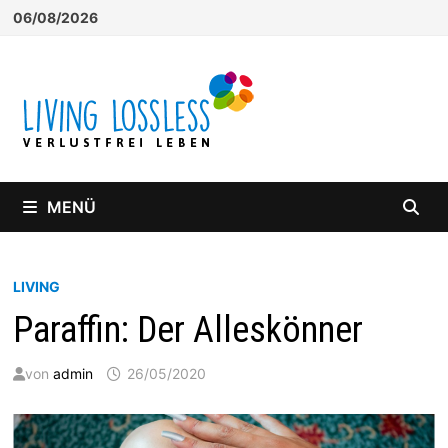
Zum
06/08/2026
Inhalt
springen
MENÜ
LIVING
Paraffin: Der Alleskönner
von
admin
26/05/2020