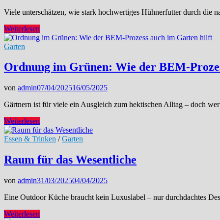
Viele unterschätzen, wie stark hochwertiges Hühnerfutter durch die n
Die
Weiterlesen
geheime
Rolle
Garten
deines
Gartens
Ordnung im Grünen: Wie der BEM-Prozess
bei
der
von
admin
07/04/2025
16/05/2025
Tiergesundheit
Gärtnern ist für viele ein Ausgleich zum hektischen Alltag – doch we
Ordnung
Weiterlesen
im
Grünen:
Essen & Trinken
/
Garten
Wie
der
Raum für das Wesentliche
BEM-
Prozess
von
admin
31/03/2025
04/04/2025
auch
im
Eine Outdoor Küche braucht kein Luxuslabel – nur durchdachtes Desi
Garten
hilft
Raum
Weiterlesen