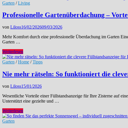
im
vor
Garten
/
Living
Homegrow
verschlossener
Tür
Professionelle Gartenüberdachung – Vortei
stehen
–
von
Liloss
16/02/2026
09/03/2026
so
gelingt
Mehr Komfort durch eine professionelle Überdachung im Garten Eine
die
Garten …
Paketannahme
rund
Professionelle
Weiterlesen
um
Gartenüberdachung
die
–
Garten
/
Home
/
Tipps
Uhr
Vorteile
und
Nie mehr rätseln: So funktioniert die cleve
stilvolle
Lösungen
von
Liloss
15/01/2026
Wesentliche Vorteile einer Füllstandsanzeige für Ihre Zisterne auf 
Unterstützt eine gezielte und …
Nie
Weiterlesen
mehr
rätseln:
Garten
So