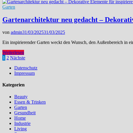
für
das
Garten
Wesentliche
Gartenarchitektur neu gedacht – Dekorati
von
admin
31/03/2025
31/03/2025
Ein inspirierender Garten weckt den Wunsch, den Außenbereich in e
Gartenarchitektur
Weiterlesen
neu
Seitennummerierung
1
2
Nächste
gedacht
der
Datenschutz
–
Impressum
Dekorative
Beiträge
Elemente
für
Kategorien
inspirierende
Oasen
Beauty
Essen & Trinken
Garten
Gesundheit
Home
Industrie
Living