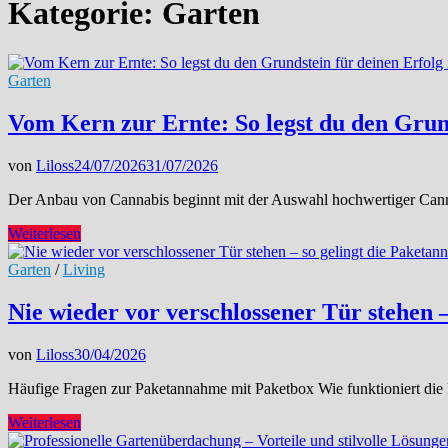
Kategorie:
Garten
Garten
Vom Kern zur Ernte: So legst du den Gru
von
Liloss
24/07/2026
31/07/2026
Der Anbau von Cannabis beginnt mit der Auswahl hochwertiger Cannab
Vom
Weiterlesen
Kern
zur
Garten
/
Living
Ernte:
So
Nie wieder vor verschlossener Tür stehen 
legst
du
von
Liloss
30/04/2026
den
Grundstein
Häufige Fragen zur Paketannahme mit Paketbox Wie funktioniert die P
für
deinen
Nie
Weiterlesen
Erfolg
wieder