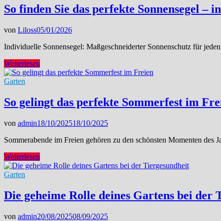
funktioniert
So finden Sie das perfekte Sonnensegel – i
die
clevere
von
Liloss
05/01/2026
Füllstandsanzeige
für
Individuelle Sonnensegel: Maßgeschneiderter Sonnenschutz für jeden
Ihre
Zisterne
So
Weiterlesen
finden
Sie
Garten
das
perfekte
So gelingt das perfekte Sommerfest im Fre
Sonnensegel
–
von
admin
18/10/2025
18/10/2025
individuell
zugeschnitten
Sommerabende im Freien gehören zu den schönsten Momenten des Ja
für
Ihr
So
Weiterlesen
Zuhause
gelingt
das
Garten
perfekte
Sommerfest
Die geheime Rolle deines Gartens bei der 
im
Freien
von
admin
20/08/2025
08/09/2025