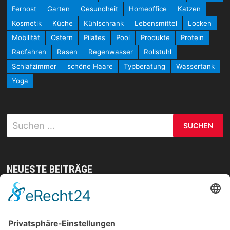
Fernost
Garten
Gesundheit
Homeoffice
Katzen
Kosmetik
Küche
Kühlschrank
Lebensmittel
Locken
Mobilität
Ostern
Pilates
Pool
Produkte
Protein
Radfahren
Rasen
Regenwasser
Rollstuhl
Schlafzimmer
schöne Haare
Typberatung
Wassertank
Yoga
Suchen
nach:
NEUESTE BEITRÄGE
Mit gezielten Übungen zur Sicherheit in allen
Prüfungsteilen – so meistern Sie komplexe
Sprachaufgaben mühelos