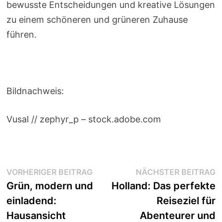
bewusste Entscheidungen und kreative Lösungen
zu einem schöneren und grüneren Zuhause
führen.
Bildnachweis:
Vusal // zephyr_p – stock.adobe.com
Beitragsnavigation
Vorheriger
N
VORHERIGER BEITRAG
NÄCHSTER BEITRAG
Beitrag:
B
Grün, modern und
Holland: Das perfekte
einladend:
Reiseziel für
Hausansicht
Abenteurer und