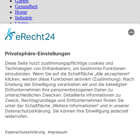
Garten
Gesundheit
Home
Industrie
Living
Sport
Styling
Tipps
Schlagwörter
Blumen
Blumenstrauß
Bürgermagazin
Deko
Fashion
Fernost
Garten
Gesundheit
Homeoffice
Katzen
Kosmetik
Küche
Kühlschrank
Lebensmittel
Locken
Mobilität
Ostern
Pilates
Pool
Produkte
Protein
Radfahren
Rasen
Regenwasser
Rollstuhl
Schlafzimmer
schöne Haare
Typberatung
Wassertank
Yoga
Suchen
nach:
Neueste Beiträge
Mit gezielten Übungen zur Sicherheit in allen Prüfungsteilen
– so meistern Sie komplexe Sprachaufgaben mühelos
Vom Kern zur Ernte: So legst du den Grundstein für deinen
Erfolg im Homegrow