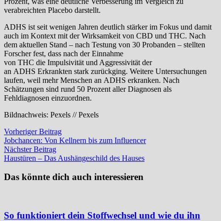
Prozent, was eine deutliche Verbesserung im Vergleich zu
verabreichten Placebo darstellt.
ADHS ist seit wenigen Jahren deutlich stärker im Fokus und damit
auch im Kontext mit der Wirksamkeit von CBD und THC. Nach
dem aktuellen Stand – nach Testung von 30 Probanden – stellten
Forscher fest, dass nach der Einnahme
von THC die Impulsivität und Aggressivität der
an ADHS Erkrankten stark zurückging. Weitere Untersuchungen
laufen, weil mehr Menschen an ADHS erkranken. Nach
Schätzungen sind rund 50 Prozent aller Diagnosen als
Fehldiagnosen einzuordnen.
Bildnachweis: Pexels // Pexels
Beitragsnavigation
Vorheriger
Vorheriger Beitrag
Beitrag:
Jobchancen: Von Kellnern bis zum Influencer
Nächster
Nächster Beitrag
Beitrag:
Haustüren – Das Aushängeschild des Hauses
Das könnte dich auch interessieren
So funktioniert dein Stoffwechsel und wie du ihn