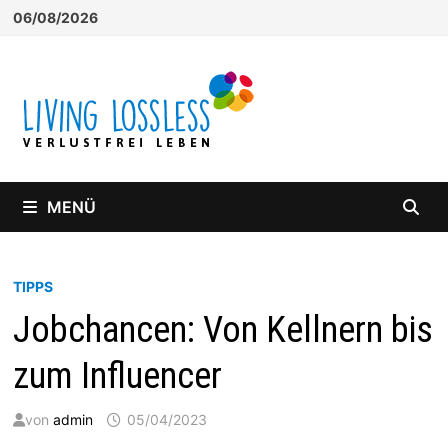
Zum
06/08/2026
Inhalt
springen
MENÜ
TIPPS
Jobchancen: Von Kellnern bis
zum Influencer
von
admin
05/04/2023