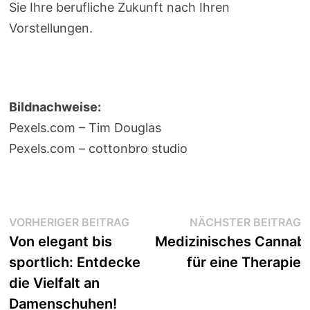
Sie Ihre berufliche Zukunft nach Ihren
Vorstellungen.
Bildnachweise:
Pexels.com – Tim Douglas
Pexels.com – cottonbro studio
Beitragsnavigation
Vorheriger
N
VORHERIGER BEITRAG
NÄCHSTER BEITRAG
Beitrag:
B
Von elegant bis
Medizinisches Cannabi
sportlich: Entdecke
für eine Therapie
die Vielfalt an
Damenschuhen!