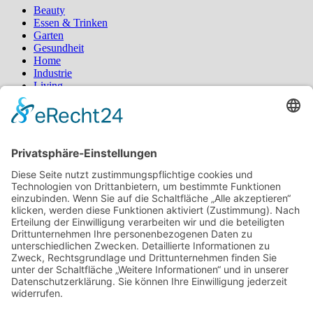
Wandel
Beauty
Essen & Trinken
Garten
Gesundheit
Home
Industrie
Living
Sport
Styling
Tipps
Schlagwörter
Blumen
Blumenstrauß
Bürgermagazin
Deko
Fashion
Fernost
Garten
Gesundheit
Homeoffice
Katzen
Kosmetik
Küche
Kühlschrank
Lebensmittel
Locken
Mobilität
Ostern
Pilates
Pool
Produkte
Protein
Radfahren
Rasen
Regenwasser
Rollstuhl
Schlafzimmer
schöne Haare
Typberatung
Wassertank
Yoga
Suchen
nach:
Neueste Beiträge
Mit gezielten Übungen zur Sicherheit in allen Prüfungsteilen
– so meistern Sie komplexe Sprachaufgaben mühelos