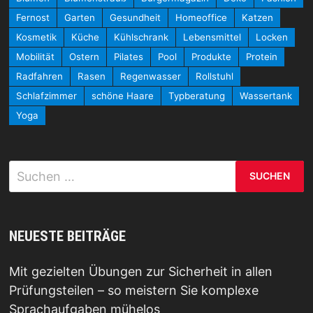
Fernost
Garten
Gesundheit
Homeoffice
Katzen
Kosmetik
Küche
Kühlschrank
Lebensmittel
Locken
Mobilität
Ostern
Pilates
Pool
Produkte
Protein
Radfahren
Rasen
Regenwasser
Rollstuhl
Schlafzimmer
schöne Haare
Typberatung
Wassertank
Yoga
Suchen
nach:
NEUESTE BEITRÄGE
Mit gezielten Übungen zur Sicherheit in allen
Prüfungsteilen – so meistern Sie komplexe
Sprachaufgaben mühelos