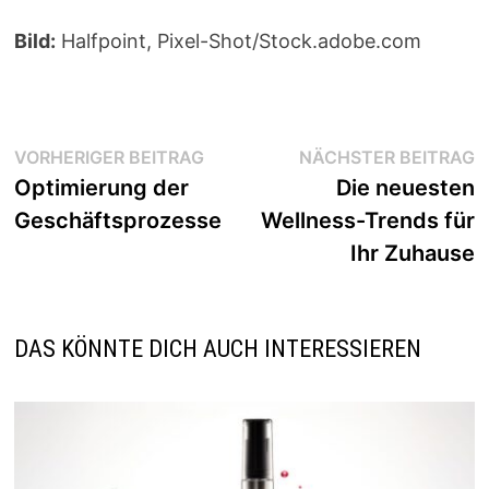
Bild:
Halfpoint, Pixel-Shot/Stock.adobe.com
Beitragsnavigation
Vorheriger
N
VORHERIGER BEITRAG
NÄCHSTER BEITRAG
Beitrag:
B
Optimierung der
Die neuesten
Geschäftsprozesse
Wellness-Trends für
Ihr Zuhause
DAS KÖNNTE DICH AUCH INTERESSIEREN