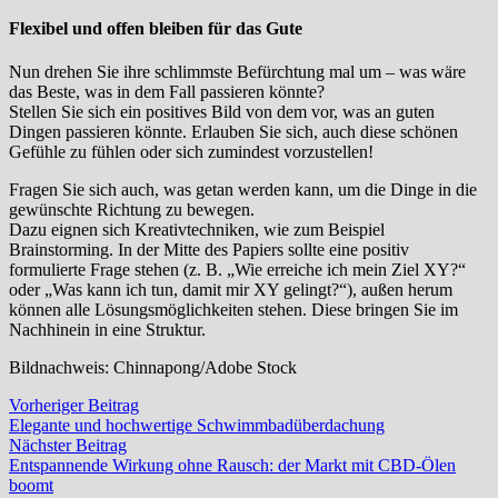
Flexibel und offen bleiben für das Gute
Nun drehen Sie ihre schlimmste Befürchtung mal um – was wäre
das Beste, was in dem Fall passieren könnte?
Stellen Sie sich ein positives Bild von dem vor, was an guten
Dingen passieren könnte. Erlauben Sie sich, auch diese schönen
Gefühle zu fühlen oder sich zumindest vorzustellen!
Fragen Sie sich auch, was getan werden kann, um die Dinge in die
gewünschte Richtung zu bewegen.
Dazu eignen sich Kreativtechniken, wie zum Beispiel
Brainstorming. In der Mitte des Papiers sollte eine positiv
formulierte Frage stehen (z. B. „Wie erreiche ich mein Ziel XY?“
oder „Was kann ich tun, damit mir XY gelingt?“), außen herum
können alle Lösungsmöglichkeiten stehen. Diese bringen Sie im
Nachhinein in eine Struktur.
Bildnachweis: Chinnapong/Adobe Stock
Beitragsnavigation
Vorheriger
Vorheriger Beitrag
Beitrag:
Elegante und hochwertige Schwimmbadüberdachung
Nächster
Nächster Beitrag
Beitrag:
Entspannende Wirkung ohne Rausch: der Markt mit CBD-Ölen
boomt