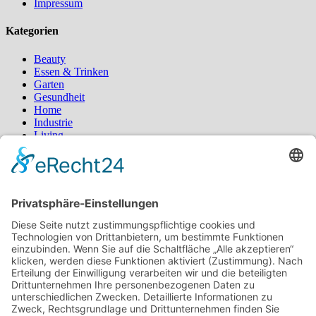
Impressum
Kategorien
Beauty
Essen & Trinken
Garten
Gesundheit
Home
Industrie
Living
Sport
Styling
Tipps
Schlagwörter
Blumen
Blumenstrauß
Bürgermagazin
Deko
Fashion
Fernost
Garten
Gesundheit
Homeoffice
Katzen
Kosmetik
Küche
Kühlschrank
Lebensmittel
Locken
Mobilität
Ostern
Pilates
Pool
Produkte
Protein
Radfahren
Rasen
Regenwasser
Rollstuhl
Schlafzimmer
schöne Haare
Typberatung
Wassertank
Yoga
Suchen
nach: