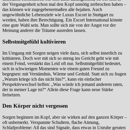
der Vergangenheit schon mal den Kopf unnötig zerbrochen haben –
das können wir zugegebenermaßen alle bejahen. Auch
ungewöhnliche Lebensziele wie Luxus Escort in Stuttgart zu
werden, haben ihre Berechtigung. Ein Escort International könnte
eine gute Wahl sein. Man sollte sich nie von der Angst vor der
Meinung anderer die Träume ausreden lassen.
Selbstmitgefühl kultivieren
Im Umgang mit Sorgen neigen viele dazu, sich selbst innerlich zu
kritisieren. Doch wer mit sich so streng ins Gericht geht wie mit
einem Feind, verstärkt das Leid oft nur. Selbstmitgefühl bedeutet,
sich in schwierigen Momenten wie einem guten Freund zu
begegnen: mit Verständnis, Wärme und Geduld. Statt sich zu fragen
„Warum kriege ich das nicht hin?“, kann ein einfacher
Perspektivwechsel helfen: „Was würde ich jemand anderem raten,
der in meiner Lage ist?“ Allein diese Frage kann neue Stärke
freisetzen.
Den Körper nicht vergessen
Sorgen beginnen im Kopf, aber sie wirken auf den ganzen Körper –
oft unbemerkt. Verspannte Schultern, flache Atmung,
Schlafprobleme: All das sind Signale, dass etwas in Unruhe geraten