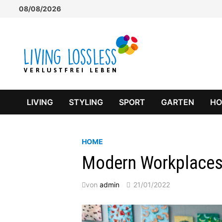
Zum
08/08/2026
Inhalt
springen
LIVING
STYLING
SPORT
GARTEN
H
HOME
Modern Workplaces 
von
admin
21/01/2022