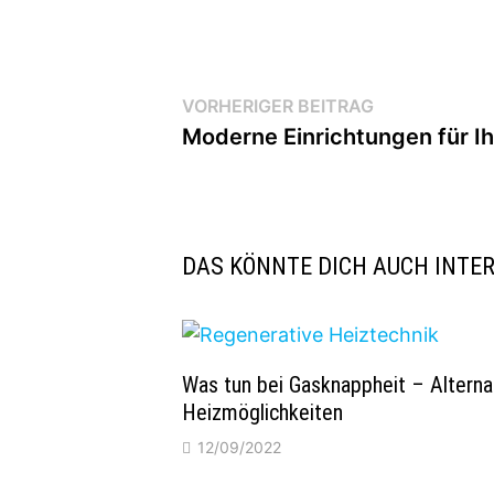
Beitragsnavigation
Vorheriger
VORHERIGER BEITRAG
Beitrag:
Moderne Einrichtungen für I
DAS KÖNNTE DICH AUCH INTE
Was tun bei Gasknappheit – Alterna
Heizmöglichkeiten
12/09/2022