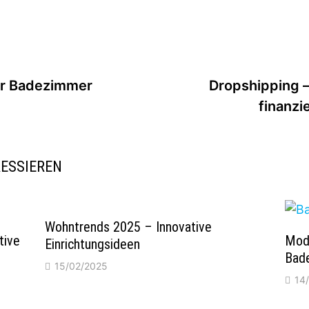
hr Badezimmer
Dropshipping 
finanzi
RESSIEREN
Wohntrends 2025 – Innovative
tive
Mode
Einrichtungsideen
Bad
15/02/2025
14