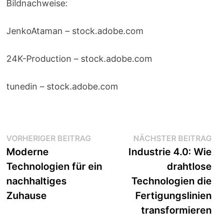
Bildnachweise:
JenkoAtaman
– stock.adobe.com
24K-Production
– stock.adobe.com
tunedin
– stock.adobe.com
Beitragsnavigation
Vorheriger
N
VORHERIGER BEITRAG
NÄCHSTER BEITRAG
Beitrag:
B
Moderne
Industrie 4.0: Wie
Technologien für ein
drahtlose
nachhaltiges
Technologien die
Zuhause
Fertigungslinien
transformieren