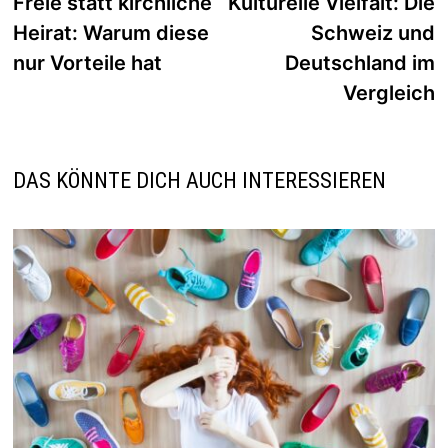
Beitrag:
B
Freie statt kirchliche
Kulturelle Vielfalt: Die
Heirat: Warum diese
Schweiz und
nur Vorteile hat
Deutschland im
Vergleich
DAS KÖNNTE DICH AUCH INTERESSIEREN