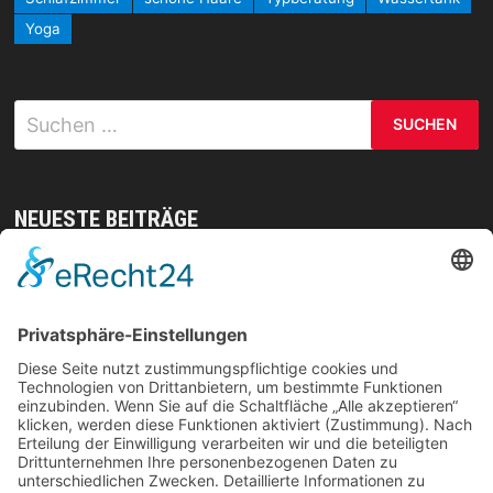
Yoga
Suchen
nach:
NEUESTE BEITRÄGE
Mit gezielten Übungen zur Sicherheit in allen
Prüfungsteilen – so meistern Sie komplexe
Sprachaufgaben mühelos
Vom Kern zur Ernte: So legst du den Grundstein
für deinen Erfolg im Homegrow
Effiziente Wassernutzung im Brandschutz: Was
Lagerstrategien wirklich verändern können