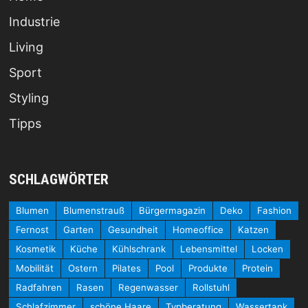
Industrie
Living
Sport
Styling
Tipps
SCHLAGWÖRTER
Blumen
Blumenstrauß
Bürgermagazin
Deko
Fashion
Fernost
Garten
Gesundheit
Homeoffice
Katzen
Kosmetik
Küche
Kühlschrank
Lebensmittel
Locken
Mobilität
Ostern
Pilates
Pool
Produkte
Protein
Radfahren
Rasen
Regenwasser
Rollstuhl
Schlafzimmer
schöne Haare
Typberatung
Wassertank