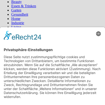
Beauty
Essen & Trinken
Garten
Gesundheit
Home
Industrie
Living
Sport
Styling
Tipps
Schlagwörter
Blumen
Blumenstrauß
Bürgermagazin
Deko
Fashion
Fernost
Garten
Gesundheit
Homeoffice
Katzen
Kosmetik
Küche
Kühlschrank
Lebensmittel
Locken
Mobilität
Ostern
Pilates
Pool
Produkte
Protein
Radfahren
Rasen
Regenwasser
Rollstuhl
Schlafzimmer
schöne Haare
Typberatung
Wassertank
Yoga
Suchen
nach:
Neueste Beiträge
Mit gezielten Übungen zur Sicherheit in allen Prüfungsteilen
– so meistern Sie komplexe Sprachaufgaben mühelos