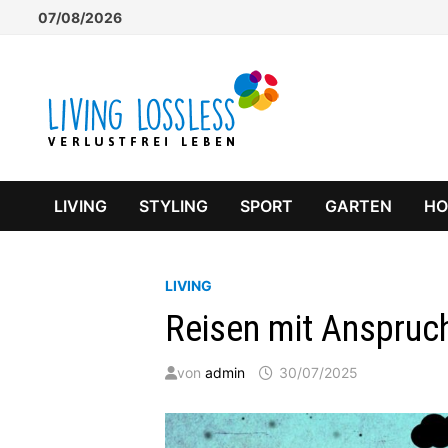
Zum
07/08/2026
Inhalt
springen
LIVING
STYLING
SPORT
GARTEN
H
LIVING
Reisen mit Anspruc
von
admin
30/07/2025