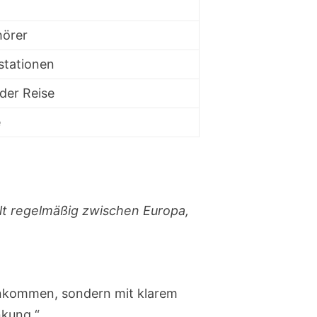
hörer
stationen
der Reise
e
elt regelmäßig zwischen Europa,
ß ankommen, sondern mit klarem
nkung.“