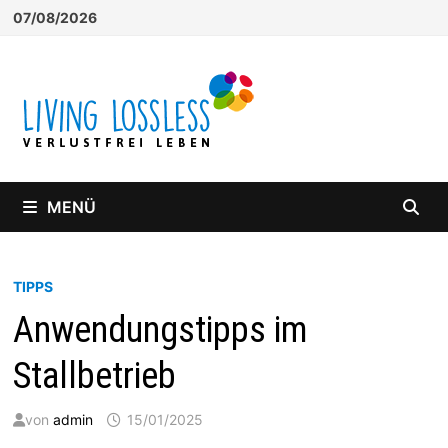
Zum
07/08/2026
Inhalt
springen
MENÜ
TIPPS
Anwendungstipps im
Stallbetrieb
von
admin
15/01/2025