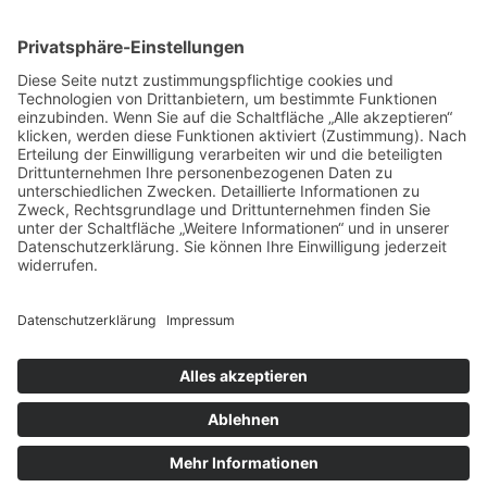
Prüfungsteilen – so meistern Sie komplexe
Sprachaufgaben mühelos
Vom Kern zur Ernte: So legst du den Grundstein
für deinen Erfolg im Homegrow
Effiziente Wassernutzung im Brandschutz: Was
Lagerstrategien wirklich verändern können
Trennungen ohne Fallstricke: So schützen Sie Ihr
Vermögen und Ihre Rechte im Familienalltag
Weihnachtliche Stimmung ohne Kompromisse:
langlebig, platzsparend und frei von
Schadstoffen
Copyright © 2026
Living Lossless
. Mit Stolz