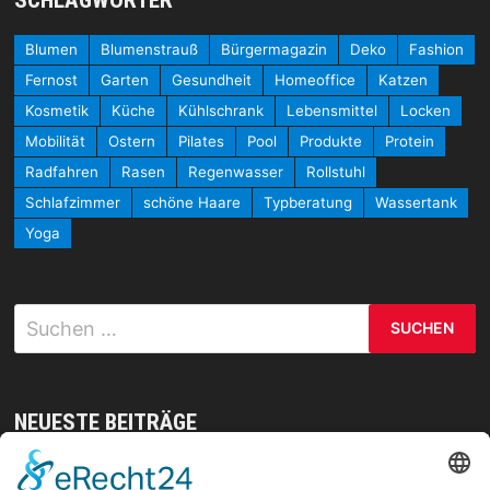
Blumen
Blumenstrauß
Bürgermagazin
Deko
Fashion
Fernost
Garten
Gesundheit
Homeoffice
Katzen
Kosmetik
Küche
Kühlschrank
Lebensmittel
Locken
Mobilität
Ostern
Pilates
Pool
Produkte
Protein
Radfahren
Rasen
Regenwasser
Rollstuhl
Schlafzimmer
schöne Haare
Typberatung
Wassertank
Yoga
Suchen
nach:
NEUESTE BEITRÄGE
Mit gezielten Übungen zur Sicherheit in allen