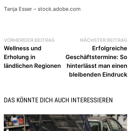
Tanja Esser
– stock.adobe.com
Beitragsnavigation
Vorheriger
N
VORHERIGER BEITRAG
NÄCHSTER BEITRAG
Beitrag:
B
Wellness und
Erfolgreiche
Erholung in
Geschäftstermine: So
ländlichen Regionen
hinterlässt man einen
bleibenden Eindruck
DAS KÖNNTE DICH AUCH INTERESSIEREN