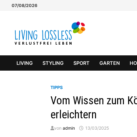
Zum
07/08/2026
Inhalt
springen
LIVING
STYLING
SPORT
GARTEN
H
TIPPS
Vom Wissen zum Kön
erleichtern
von
admin
13/03/2025