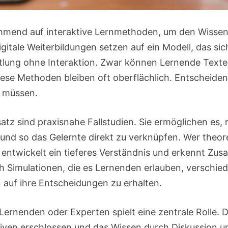
mend auf interaktive Lernmethoden, um den Wissens
igitale Weiterbildungen setzen auf ein Modell, das sich
ttlung ohne Interaktion. Zwar können Lernende Texte
se Methoden bleiben oft oberflächlich. Entscheidend 
 müssen.
tz sind praxisnahe Fallstudien. Sie ermöglichen es, r
und so das Gelernte direkt zu verknüpfen. Wer theor
entwickelt ein tieferes Verständnis und erkennt Z
rch Simulationen, die es Lernenden erlauben, verschi
auf ihre Entscheidungen zu erhalten.
ernenden oder Experten spielt eine zentrale Rolle. 
iven erschlossen und das Wissen durch Diskussion 