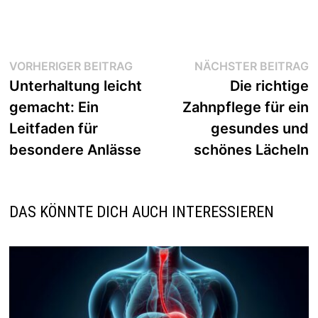
Beitragsnavigation
Vorheriger
N
VORHERIGER BEITRAG
NÄCHSTER BEITRAG
Beitrag:
B
Unterhaltung leicht
Die richtige
gemacht: Ein
Zahnpflege für ein
Leitfaden für
gesundes und
besondere Anlässe
schönes Lächeln
DAS KÖNNTE DICH AUCH INTERESSIEREN