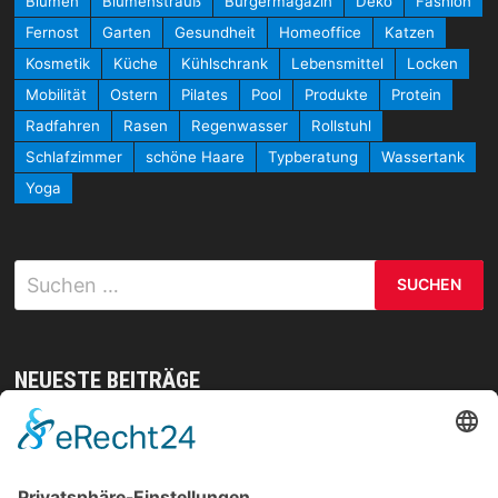
Blumen
Blumenstrauß
Bürgermagazin
Deko
Fashion
Fernost
Garten
Gesundheit
Homeoffice
Katzen
Kosmetik
Küche
Kühlschrank
Lebensmittel
Locken
Mobilität
Ostern
Pilates
Pool
Produkte
Protein
Radfahren
Rasen
Regenwasser
Rollstuhl
Schlafzimmer
schöne Haare
Typberatung
Wassertank
Yoga
Suchen
nach:
NEUESTE BEITRÄGE
Mit gezielten Übungen zur Sicherheit in allen
Prüfungsteilen – so meistern Sie komplexe
Sprachaufgaben mühelos