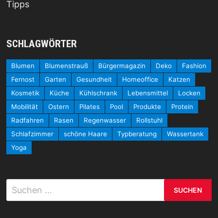
Tipps
SCHLAGWÖRTER
Blumen
Blumenstrauß
Bürgermagazin
Deko
Fashion
Fernost
Garten
Gesundheit
Homeoffice
Katzen
Kosmetik
Küche
Kühlschrank
Lebensmittel
Locken
Mobilität
Ostern
Pilates
Pool
Produkte
Protein
Radfahren
Rasen
Regenwasser
Rollstuhl
Schlafzimmer
schöne Haare
Typberatung
Wassertank
Yoga
Suchen
nach: