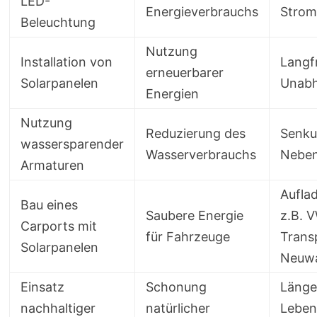
LED-
Energieverbrauchs
Strom
Beleuchtung
Nutzung
Installation von
Langfr
erneuerbarer
Solarpanelen
Unabh
Energien
Nutzung
Reduzierung des
Senku
wassersparender
Wasserverbrauchs
Neben
Armaturen
Aufla
Bau eines
Saubere Energie
z.B. 
Carports mit
für Fahrzeuge
Trans
Solarpanelen
Neuw
Einsatz
Schonung
Länge
nachhaltiger
natürlicher
Leben