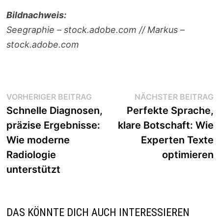
Bildnachweis:
Seegraphie – stock.adobe.com // Markus –
stock.adobe.com
Beitragsnavigation
Vorheriger
N
VORHERIGER BEITRAG
NÄCHSTER BEITRAG
Beitrag:
B
Schnelle Diagnosen,
Perfekte Sprache,
präzise Ergebnisse:
klare Botschaft: Wie
Wie moderne
Experten Texte
Radiologie
optimieren
unterstützt
DAS KÖNNTE DICH AUCH INTERESSIEREN