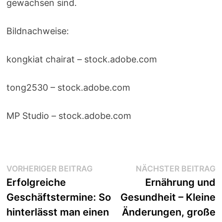
gewachsen sind.
Bildnachweise:
kongkiat chairat
– stock.adobe.com
tong2530
– stock.adobe.com
MP Studio
– stock.adobe.com
Beitragsnavigation
Vorheriger
N
VORHERIGER BEITRAG
NÄCHSTER BEITRAG
Beitrag:
B
Erfolgreiche
Ernährung und
Geschäftstermine: So
Gesundheit – Kleine
hinterlässt man einen
Änderungen, große