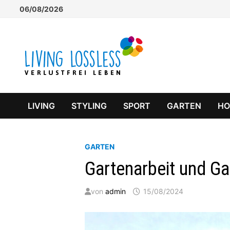
Zum
06/08/2026
Inhalt
springen
LIVING
STYLING
SPORT
GARTEN
H
GARTEN
Gartenarbeit und Ga
von
admin
15/08/2024