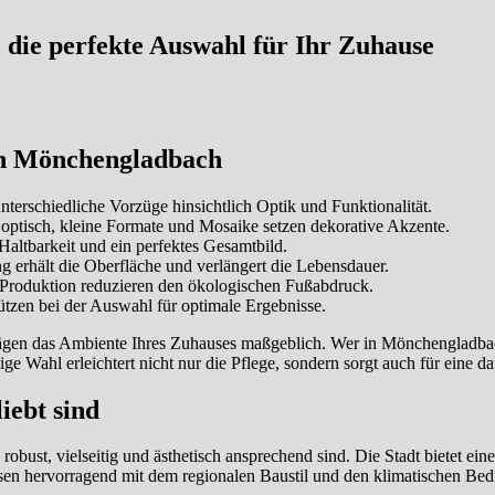
 die perfekte Auswahl für Ihr Zuhause
 in Mönchengladbach
terschiedliche Vorzüge hinsichtlich Optik und Funktionalität.
ptisch, kleine Formate und Mosaike setzen dekorative Akzente.
altbarkeit und ein perfektes Gesamtbild.
 erhält die Oberfläche und verlängert die Lebensdauer.
 Produktion reduzieren den ökologischen Fußabdruck.
tzen bei der Auswahl für optimale Ergebnisse.
prägen das Ambiente Ihres Zuhauses maßgeblich. Wer in Mönchengladbach
ge Wahl erleichtert nicht nur die Pflege, sondern sorgt auch für eine d
iebt sind
robust, vielseitig und ästhetisch ansprechend sind. Die Stadt bietet eine
en hervorragend mit dem regionalen Baustil und den klimatischen Bedi