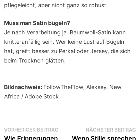
pflegeleicht, aber nicht ganz so robust.
Muss man Satin bügeln?
Je nach Verarbeitung ja. Baumwoll-Satin kann
knitteranfällig sein. Wer keine Lust auf Bügeln
hat, greift besser zu Perkal oder Jersey, die sich
beim Trocknen glätten.
Bildnachweis:
FollowTheFlow
, Aleksey, New
Africa
/ Adobe Stock
Beitragsnavigation
Vorheriger
N
VORHERIGER BEITRAG
NÄCHSTER BEITRAG
Beitrag:
B
Wie Erinnerungen
Wenn Stille sprechen