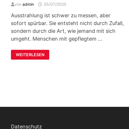
von
admin
05/07/2025
Ausstrahlung ist schwer zu messen, aber
sofort spürbar. Sie entsteht nicht durch Zufall,
sondern durch die Art, wie jemand mit sich
umgeht. Menschen mit gepflegtem …
WIE
WEITERLESEN
SICH
BEAUTY-
BEHANDLUNGEN
AUF
DIE
AUSSTRAHLUNG
AUSWIRKEN
Datenschutz