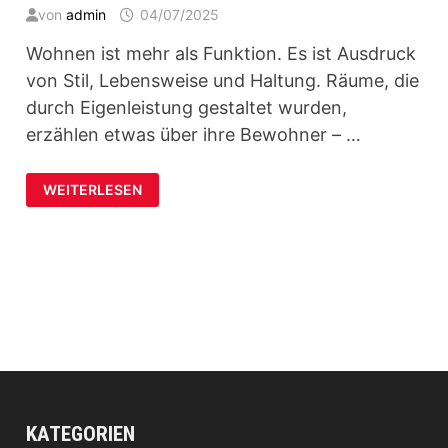
von
admin
04/07/2025
Wohnen ist mehr als Funktion. Es ist Ausdruck
von Stil, Lebensweise und Haltung. Räume, die
durch Eigenleistung gestaltet wurden,
erzählen etwas über ihre Bewohner – …
SO
WEITERLESEN
ENTSTEHT
WOHN-
CHARAKTER
DURCH
EIGENLEISTUNG
KATEGORIEN