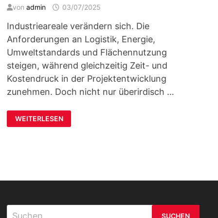
von
admin
03/07/2025
Industrieareale verändern sich. Die
Anforderungen an Logistik, Energie,
Umweltstandards und Flächennutzung
steigen, während gleichzeitig Zeit- und
Kostendruck in der Projektentwicklung
zunehmen. Doch nicht nur überirdisch …
ZWISCHEN
WEITERLESEN
VORSORGE
UND
FUNKTION
–
INDUSTRIEINFRASTRUKTUR
IM
WANDEL
Suchen