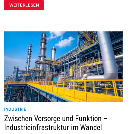
DAS
WEITERLESEN
ZUHAUSE
„ENTSCHLACKEN“
–
OHNE
AUF
CHARAKTER
ZU
VERZICHTEN
INDUSTRIE
Zwischen Vorsorge und Funktion –
Industrieinfrastruktur im Wandel