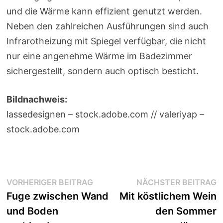
und die Wärme kann effizient genutzt werden.
Neben den zahlreichen Ausführungen sind auch
Infrarotheizung mit Spiegel verfügbar, die nicht
nur eine angenehme Wärme im Badezimmer
sichergestellt, sondern auch optisch besticht.
Bildnachweis:
lassedesignen – stock.adobe.com // valeriyap –
stock.adobe.com
Beitragsnavigation
Vorheriger
N
VORHERIGER BEITRAG
NÄCHSTER BEITRAG
Beitrag:
B
Fuge zwischen Wand
Mit köstlichem Wein
und Boden
den Sommer