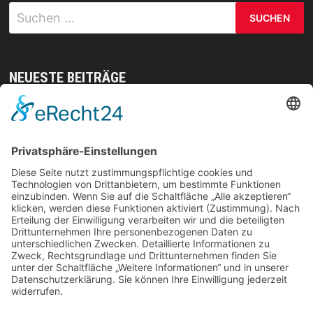
Suchen
nach:
NEUESTE BEITRÄGE
Mit gezielten Übungen zur Sicherheit in allen
Prüfungsteilen – so meistern Sie komplexe
Sprachaufgaben mühelos
Vom Kern zur Ernte: So legst du den Grundstein
für deinen Erfolg im Homegrow
Effiziente Wassernutzung im Brandschutz: Was
Lagerstrategien wirklich verändern können
Trennungen ohne Fallstricke: So schützen Sie Ihr
Vermögen und Ihre Rechte im Familienalltag
Weihnachtliche Stimmung ohne Kompromisse: