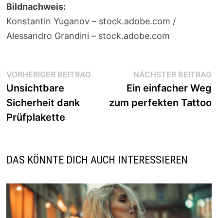
Bildnachweis:
Konstantin Yuganov – stock.adobe.com /
Alessandro Grandini – stock.adobe.com
Beitragsnavigation
Vorheriger
N
VORHERIGER BEITRAG
NÄCHSTER BEITRAG
Beitrag:
B
Unsichtbare
Ein einfacher Weg
Sicherheit dank
zum perfekten Tattoo
Prüfplakette
DAS KÖNNTE DICH AUCH INTERESSIEREN