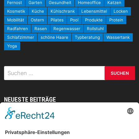
Fernost
Garten
Gesundheit
Homeoffice
Katzen
Kosmetik
Küche
Kühlschrank
Lebensmittel
Locken
Mobilität
Ostern
Pilates
Pool
Produkte
Protein
Radfahren
Rasen
Regenwasser
Rollstuhl
Schlafzimmer
schöne Haare
Typberatung
Wassertank
Yoga
Suchen
nach:
NEUESTE BEITRÄGE
Mit gezielten Übungen zur Sicherheit in allen
Prüfungsteilen – so meistern Sie komplexe
Sprachaufgaben mühelos