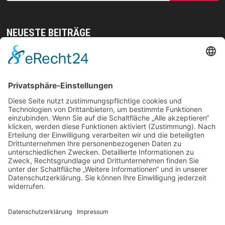
NEUESTE BEITRÄGE
Mit gezielten Übungen zur Sicherheit in allen
Prüfungsteilen – so meistern Sie komplexe
Sprachaufgaben mühelos
Vom Kern zur Ernte: So legst du den Grundstein
für deinen Erfolg im Homegrow
Effiziente Wassernutzung im Brandschutz: Was
Lagerstrategien wirklich verändern können
Trennungen ohne Fallstricke: So schützen Sie Ihr
Vermögen und Ihre Rechte im Familienalltag
Weihnachtliche Stimmung ohne Kompromisse:
langlebig, platzsparend und frei von