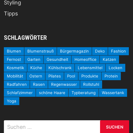
Styling
Tipps
SCHLAGWÖRTER
Blumen
Blumenstrauß
Bürgermagazin
Deko
Fashion
Fernost
Garten
Gesundheit
Homeoffice
Katzen
Kosmetik
Küche
Kühlschrank
Lebensmittel
Locken
Mobilität
Ostern
Pilates
Pool
Produkte
Protein
Radfahren
Rasen
Regenwasser
Rollstuhl
Schlafzimmer
schöne Haare
Typberatung
Wassertank
Yoga
Suchen
nach: