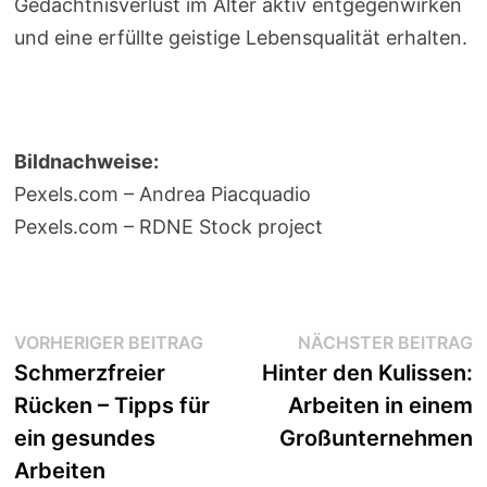
Gedächtnisverlust im Alter aktiv entgegenwirken
und eine erfüllte geistige Lebensqualität erhalten.
Bildnachweise:
Pexels.com – Andrea Piacquadio
Pexels.com – RDNE Stock project
Beitragsnavigation
Vorheriger
N
VORHERIGER BEITRAG
NÄCHSTER BEITRAG
Beitrag:
B
Schmerzfreier
Hinter den Kulissen:
Rücken – Tipps für
Arbeiten in einem
ein gesundes
Großunternehmen
Arbeiten