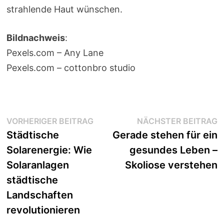
strahlende Haut wünschen.
Bildnachweis
:
Pexels.com – Any Lane
Pexels.com – cottonbro studio
Beitragsnavigation
Vorheriger
N
VORHERIGER BEITRAG
NÄCHSTER BEITRAG
Beitrag:
B
Städtische
Gerade stehen für ein
Solarenergie: Wie
gesundes Leben –
Solaranlagen
Skoliose verstehen
städtische
Landschaften
revolutionieren