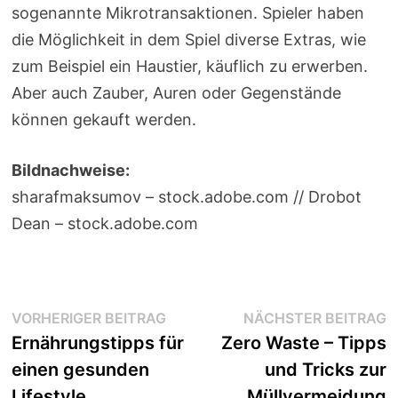
sogenannte Mikrotransaktionen. Spieler haben
die Möglichkeit in dem Spiel diverse Extras, wie
zum Beispiel ein Haustier, käuflich zu erwerben.
Aber auch Zauber, Auren oder Gegenstände
können gekauft werden.
Bildnachweise:
sharafmaksumov – stock.adobe.com // Drobot
Dean – stock.adobe.com
Beitragsnavigation
Vorheriger
N
VORHERIGER BEITRAG
NÄCHSTER BEITRAG
Beitrag:
B
Ernährungstipps für
Zero Waste – Tipps
einen gesunden
und Tricks zur
Lifestyle
Müllvermeidung