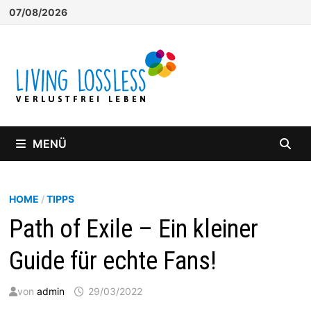
Zum
07/08/2026
Inhalt
springen
MENÜ
HOME
/
TIPPS
Path of Exile – Ein kleiner
Guide für echte Fans!
von
admin
29/03/2022