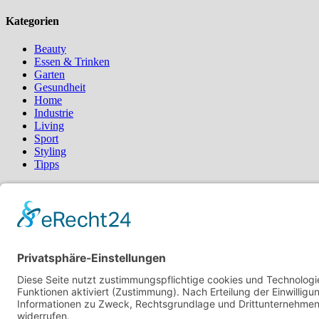
Kategorien
Beauty
Essen & Trinken
Garten
Gesundheit
Home
Industrie
Living
Sport
Styling
Tipps
Schlagwörter
Blumen
Blumenstrauß
Bürgermagazin
Deko
Fashion
Fernost
Garten
Gesundheit
Schlafzimmer
schöne Haare
Typberatung
Wassertank
Yoga
Suchen
nach:
Neueste Beiträge
Mit gezielten Übungen zur Sicherheit in allen Prüfungsteilen 
Vom Kern zur Ernte: So legst du den Grundstein für deinen E