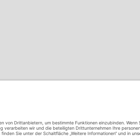
Homeoffice
Katzen
Kosmetik
Küche
Kühlschrank
Lebensmittel
Locken
Mobilitä
– so meistern Sie komplexe Sprachaufgaben mühelos
rfolg im Homegrow