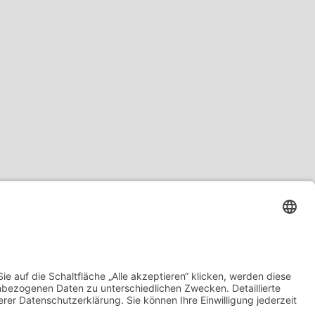
t
Ostern
Pilates
Pool
Produkte
Protein
Radfahren
Rasen
Regenwasser
Rollstuhl