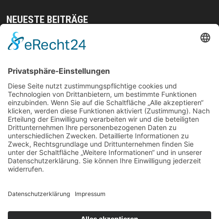
NEUESTE BEITRÄGE
Mit gezielten Übungen zur Sicherheit in allen
Prüfungsteilen – so meistern Sie komplexe
Sprachaufgaben mühelos
Vom Kern zur Ernte: So legst du den Grundstein
für deinen Erfolg im Homegrow
Effiziente Wassernutzung im Brandschutz: Was
Lagerstrategien wirklich verändern können
Trennungen ohne Fallstricke: So schützen Sie Ihr
Vermögen und Ihre Rechte im Familienalltag
Weihnachtliche Stimmung ohne Kompromisse:
langlebig, platzsparend und frei von
Schadstoffen