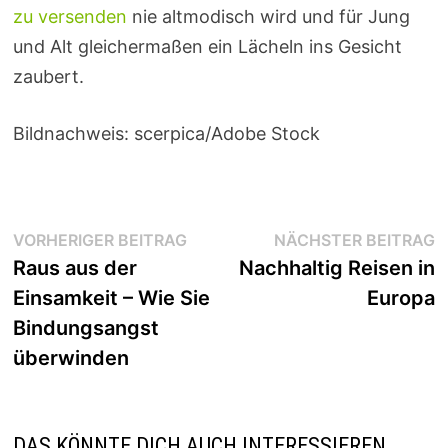
zu versenden
nie altmodisch wird und für Jung
und Alt gleichermaßen ein Lächeln ins Gesicht
zaubert.
Bildnachweis: scerpica/Adobe Stock
Beitragsnavigation
Vorheriger
N
VORHERIGER BEITRAG
NÄCHSTER BEITRAG
Beitrag:
B
Raus aus der
Nachhaltig Reisen in
Einsamkeit – Wie Sie
Europa
Bindungsangst
überwinden
DAS KÖNNTE DICH AUCH INTERESSIEREN