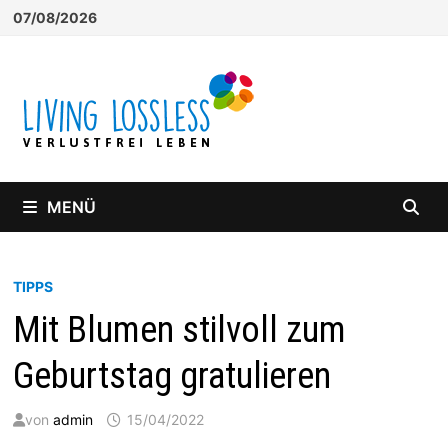
Zum
07/08/2026
Inhalt
springen
MENÜ
TIPPS
Mit Blumen stilvoll zum
Geburtstag gratulieren
von
admin
15/04/2022