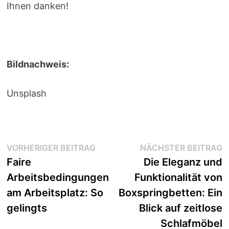
Ihnen danken!
Bildnachweis:
Unsplash
Beitragsnavigation
Vorheriger
N
VORHERIGER BEITRAG
NÄCHSTER BEITRAG
Beitrag:
B
Faire
Die Eleganz und
Arbeitsbedingungen
Funktionalität von
am Arbeitsplatz: So
Boxspringbetten: Ein
gelingts
Blick auf zeitlose
Schlafmöbel