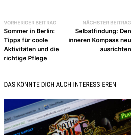
Beitragsnavigation
Vorheriger
N
VORHERIGER BEITRAG
NÄCHSTER BEITRAG
Beitrag:
B
Sommer in Berlin:
Selbstfindung: Den
Tipps für coole
inneren Kompass neu
Aktivitäten und die
ausrichten
richtige Pflege
DAS KÖNNTE DICH AUCH INTERESSIEREN