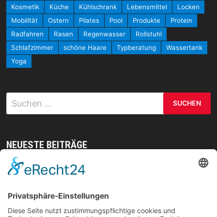
Kosmetik
Küche
Kühlschrank
Lebensmittel
Locken
Mobilität
Ostern
Pilates
Pool
Produkte
Protein
Radfahren
Rasen
Regenwasser
Rollstuhl
Schlafzimmer
schöne Haare
Typberatung
Wassertank
Yoga
Suchen
nach:
NEUESTE BEITRÄGE
Mit gezielten Übungen zur Sicherheit in allen
Prüfungsteilen – so meistern Sie komplexe
Sprachaufgaben mühelos
Vom Kern zur Ernte: So legst du den Grundstein