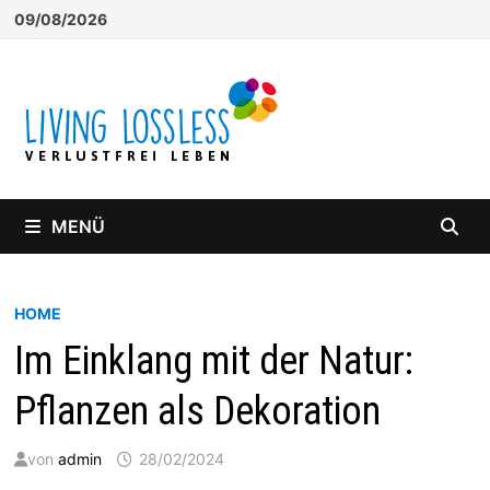
Zum
09/08/2026
Inhalt
springen
MENÜ
HOME
Im Einklang mit der Natur:
Pflanzen als Dekoration
von
admin
28/02/2024