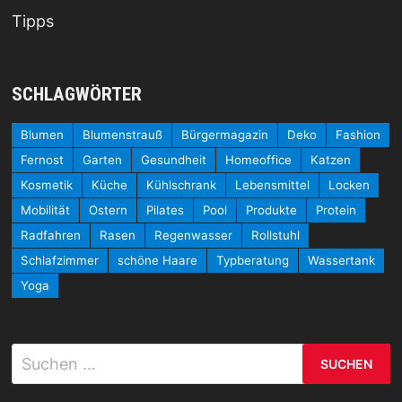
Tipps
SCHLAGWÖRTER
Blumen
Blumenstrauß
Bürgermagazin
Deko
Fashion
Fernost
Garten
Gesundheit
Homeoffice
Katzen
Kosmetik
Küche
Kühlschrank
Lebensmittel
Locken
Mobilität
Ostern
Pilates
Pool
Produkte
Protein
Radfahren
Rasen
Regenwasser
Rollstuhl
Schlafzimmer
schöne Haare
Typberatung
Wassertank
Yoga
Suchen
nach: