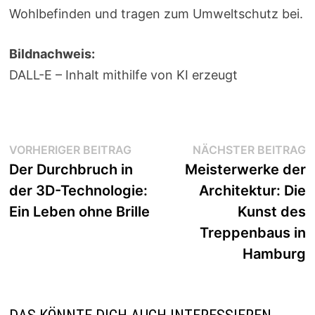
Wohlbefinden und tragen zum Umweltschutz bei.
Bildnachweis:
DALL-E – Inhalt mithilfe von KI erzeugt
Beitragsnavigation
Vorheriger
N
VORHERIGER BEITRAG
NÄCHSTER BEITRAG
Beitrag:
B
Der Durchbruch in
Meisterwerke der
der 3D-Technologie:
Architektur: Die
Ein Leben ohne Brille
Kunst des
Treppenbaus in
Hamburg