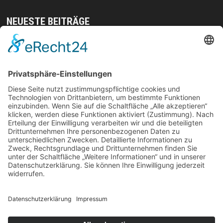
NEUESTE BEITRÄGE
Mit gezielten Übungen zur Sicherheit in allen
Prüfungsteilen – so meistern Sie komplexe
Sprachaufgaben mühelos
Vom Kern zur Ernte: So legst du den Grundstein
für deinen Erfolg im Homegrow
Effiziente Wassernutzung im Brandschutz: Was
Lagerstrategien wirklich verändern können
Trennungen ohne Fallstricke: So schützen Sie Ihr
Vermögen und Ihre Rechte im Familienalltag
Weihnachtliche Stimmung ohne Kompromisse:
langlebig, platzsparend und frei von
Schadstoffen