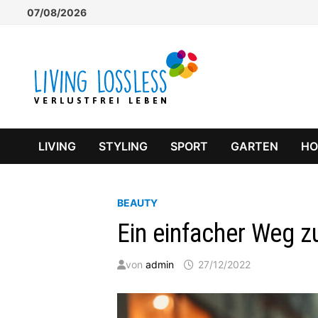
Zum
07/08/2026
Inhalt
springen
LIVING
STYLING
SPORT
GARTEN
H
BEAUTY
Ein einfacher Weg z
von
admin
27/12/2022