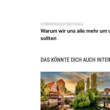
Beitragsnavigation
Vorheriger
VORHERIGER BEITRAG
Beitrag:
Warum wir uns alle mehr um
sollten
DAS KÖNNTE DICH AUCH INTE