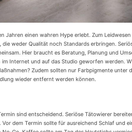
en Jahren einen wahren Hype erlebt. Zum Leidwesen
, die weder Qualität noch Standards erbringen. Seriö
insam. Hier braucht es Beratung, Planung und Um
en im Internet und auf das Studio geworfen werden. W
 Maßnahmen? Zudem sollten nur Farbpigmente unter d
andlung wieder entfernt werden können.
rmin sind entscheidend. Seriöse Tätowierer bereiten
r. Vor dem Termin sollte für ausreichend Schlaf und e
n No-Go. Kaffee sollte am Tag des Hautstichs vermie