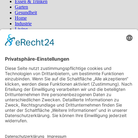
Essen & Trinken
Garten
Gesundheit
Home
Industrie
Living
Sport
Styling
Tipps
Schlagwörter
Blumen
Blumenstrauß
Bürgermagazin
Deko
Fashion
Fernost
Garten
Gesundheit
Homeoffice
Katzen
Kosmetik
Küche
Kühlschrank
Lebensmittel
Locken
Mobilität
Ostern
Pilates
Pool
Produkte
Protein
Radfahren
Rasen
Regenwasser
Rollstuhl
Schlafzimmer
schöne Haare
Typberatung
Wassertank
Yoga
Suchen
nach:
Neueste Beiträge
Mit gezielten Übungen zur Sicherheit in allen Prüfungsteilen
– so meistern Sie komplexe Sprachaufgaben mühelos
Vom Kern zur Ernte: So legst du den Grundstein für deinen