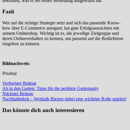
bekommt, was er bei seiner Bestellung ausgewählt hat.
Fazit
Wer auf die richtige Strategie setzt und sich das passende Know-
how über E-Commerce aneignet, hat gute Erfolgsaussichten mit
seinem Onlineshop. Wichtig ist es, die jeweilige Zielgruppe und
deren Onlineverhalten zu kennen, um passend auf die Bedürfnisse
eingehen zu können.
Bildnachweis:
Pixabay
Beitragsnavigation
Vorheriger
Vorheriger Beitrag
Beitrag:
Ab in den Garten: Tipps für die perfekte Gartenparty
Nächster
Nächster Beitrag
Beitrag:
Nachhaltigkeit – Weshalb Bienen dabei eine wichtige Rolle spielen!
Das könnte dich auch interessieren